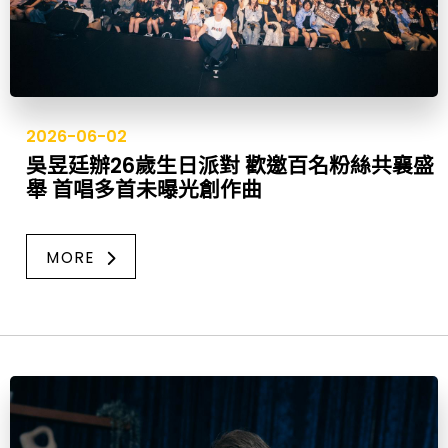
2026-06-02
吳昱廷辦26歲生日派對 歡邀百名粉絲共襄盛
舉 首唱多首未曝光創作曲
MORE